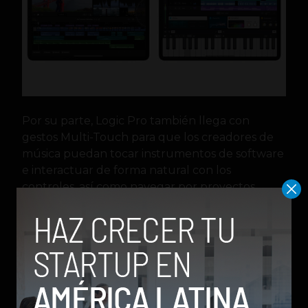
Por su parte, Logic Pro también llega con
gestos Multi-Touch para que los creadores de
música puedan tocar instrumentos de software
e interactuar de forma natural con los
controles, así como navegar por proyectos
complejos con gestos como pellizcar para hacer
zoom y deslizar para desplazarse. Los mosaicos
de complementos ponen los controles más
útiles al alcance de la mano del creador, lo que
facilita la forma rápida de los sonidos.
Aplicaciones
Final Cut Pro
herramientas
ipad
iPadOS
Logic Pro