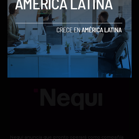
Qwen 3.8-Max, la nueva IA de Alibaba que desafía a
los modelos más poderosos
by Sergio Ramos
Actualidad
5 de agosto de 2026
Nequi anuncia que pronto operará como compañía