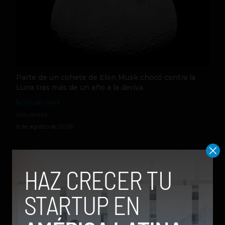
Parte de un cohete de Elon Musk chocó contra la
Luna tras más de un año a la deriva
by Social Geek
Actualidad
6 de agosto de 2026