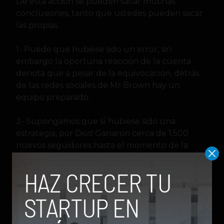
De esta acción se pueden sacar muchas
conclusiones, tanto que ustedes pueden sacar
las propias.
1- Puede que hubiese sido un error, sin
embargo la oportuna reacción de la cuenta
denota que a pesar de la equivocación, detrás
de las redes sociales de Mr Brown hay un
equipo preparado.
2- Supongamos que sí hubiese sido una
estrategia, por Dios! Ganaron cerca de 1.500
nuevos seguidores hasta el momento de la
publicación de este post. Si era planeado pues,
lograron su objetivo.
Y usted… ¿Qué piensa? ¿Equivocación,
estrategia, CM despedido?