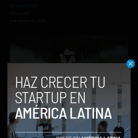
by Social Geek
Actualidad
6 de agosto de 2026
Qwen 3.8-Max, la nueva IA de Alibaba que desafía a
los modelos más poderosos
by Sergio Ramos
Actualidad
5 de agosto de 2026