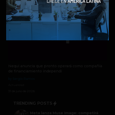
Nequi anuncia que pronto operará como compañía
de financiamiento independi
by Sergio Ramos
Actualidad
31 de julio de 2026
TRENDING POSTS
Meta lanza Muse Image: competirá