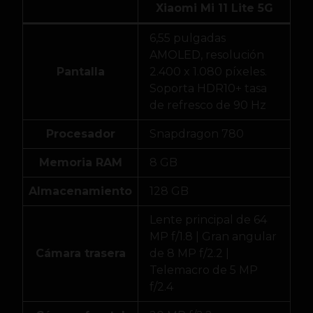
Xiaomi Mi 11 Lite 5G
6,55 pulgadas
AMOLED, resolución
Pantalla
2.400 x 1.080 píxeles.
Soporta HDR10+ tasa
de refresco de 90 Hz
Procesador
Snapdragon 780
Memoria RAM
8 GB
Almacenamiento
128 GB
Lente principal de 64
MP f/1.8 | Gran angular
Cámara trasera
de 8 MP f/2.2 |
Telemacro de 5 MP
f/2.4