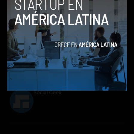
la venta en colores Citrus Yellow, Mint Green y
Truffle Black a un precio de lanzamiento base
de $1.999.900 en los principales almacenes de
cadena, plataformas de comercio electrónico
en el país y operadores de telefonía móvil.
colombia
lanzamientos
Mi 11 Lite 5G
Smartphones
Xiaomi
Social Geek