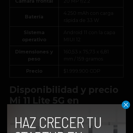
Cámara frontal
20 MP f/2.2
4.250 mAh con carga
Batería
rápida de 33 W
Sistema
Android 11 con la capa
operativo
MIUI 12
Dimensiones y
160,53 x 75,73 x 6,81
peso
mm / 159 gramos
Precio
$1.999.900 COP
Disponibilidad y precio
Mi 11 Lite 5G en
Colombia
El nuevo Xiaomi Mi 11 Lite 5G ya está disponible a