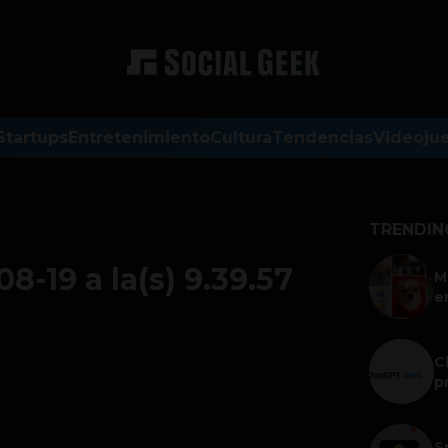
Startups
Entretenimiento
Cultura
Tendencias
Videoju
TRENDIN
8-19 a la(s) 9.39.57
M
e
C
p
S