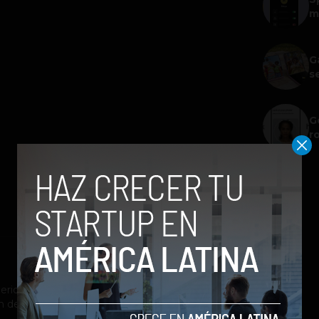
m
G
s
G
r
riodista con énfasis en el cubrimiento de
n de contenidos para blogs y redes