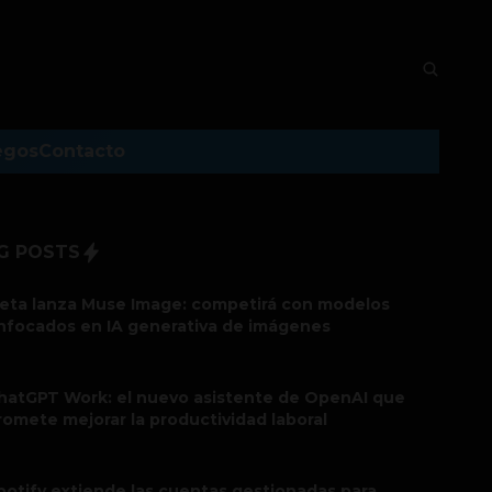
egos
Contacto
G POSTS
eta lanza Muse Image: competirá con modelos
nfocados en IA generativa de imágenes
hatGPT Work: el nuevo asistente de OpenAI que
romete mejorar la productividad laboral
potify extiende las cuentas gestionadas para