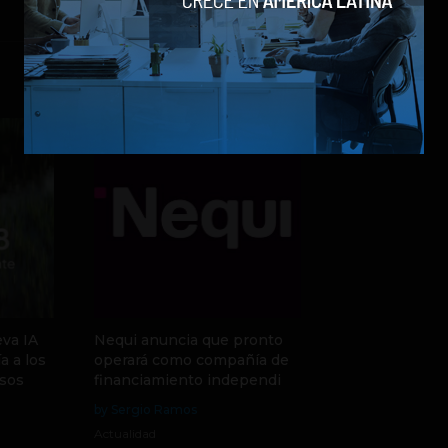
va IA
Nequi anuncia que pronto
a a los
operará como compañía de
sos
financiamiento independi
by Sergio Ramos
Actualidad