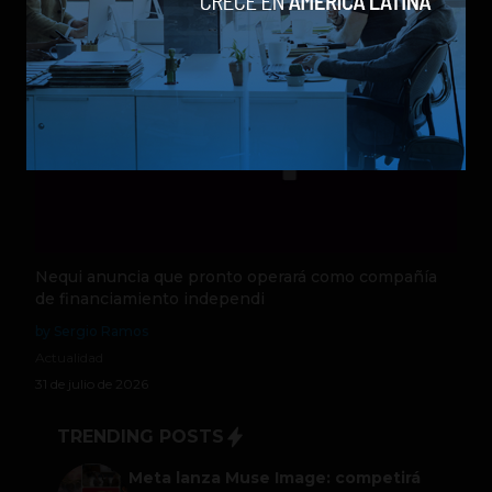
Nequi anuncia que pronto operará como compañía
de financiamiento independi
by Sergio Ramos
Actualidad
31 de julio de 2026
TRENDING POSTS
Meta lanza Muse Image: competirá