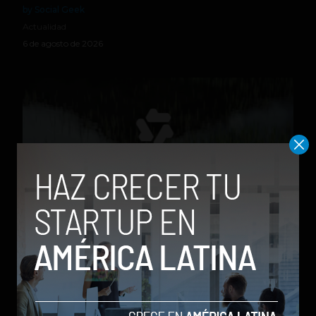
by Social Geek
Actualidad
6 de agosto de 2026
Qwen 3.8-Max, la nueva IA de Alibaba que desafía a
los modelos más poderosos
by Sergio Ramos
Actualidad
5 de agosto de 2026