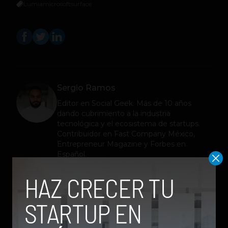
Lumia
microsoft
surface
Sergio Ramos
Editor en
Social Geek
. Más de 10 años
dando cubrimiento a la industria
tecnológica y el ecosistema de startups.
Contribuidor en Fast Company México,
Entrepreneur Magazine y Forbes en
Español.
Relacionados