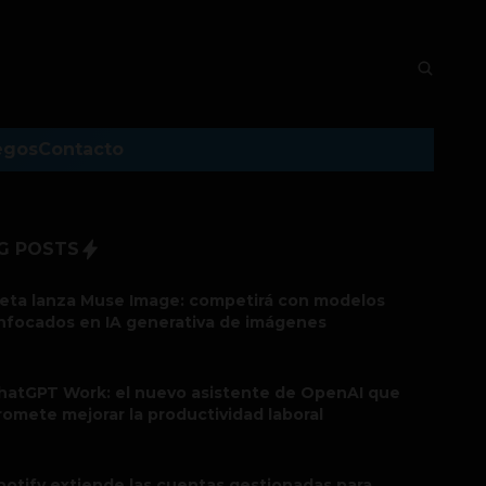
egos
Contacto
G POSTS
eta lanza Muse Image: competirá con modelos
nfocados en IA generativa de imágenes
hatGPT Work: el nuevo asistente de OpenAI que
romete mejorar la productividad laboral
potify extiende las cuentas gestionadas para