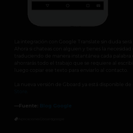
La integración con Google Translate sin duda será l
Ahora si chateas con alguien y tienes la necesidad 
traduciendo de manera instantánea cada palabra q
ahorrarás todo el trabajo que se requiere al escribi
luego copiar ese texto para enviarlo al contacto.
La nueva versión de Gboard ya está disponible de
Store
.
—Fuente:
Blog Google
Aplicaciones
Gboard
google