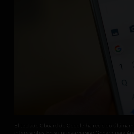
El teclado Gboard de Google ha recibido últimame
interesantes. En su nueva versión Gboard para An