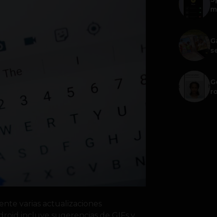
m
G
s
G
r
nte varias actualizaciones
droid incluye sugerencias de GIFs y