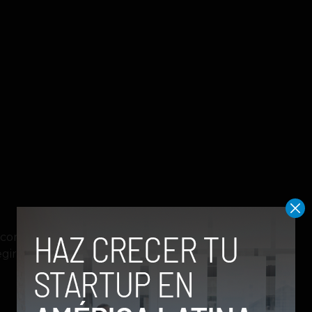
como un sistema de tipificación de
ir y acceso directo al traductor