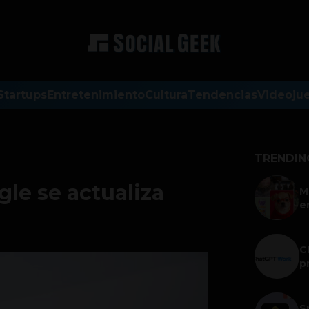
Startups
Entretenimiento
Cultura
Tendencias
Videoju
TRENDIN
le se actualiza
M
e
C
p
S