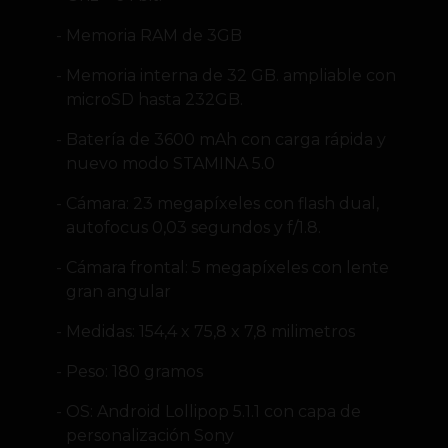
Memoria RAM de 3GB
Memoria interna de 32 GB. ampliable con
microSD hasta 232GB.
Batería de 3600 mAh con carga rápida y
nuevo modo STAMINA 5.0
Cámara: 23 megapíxeles con flash dual,
autofocus 0,03 segundos y f/1.8.
Cámara frontal: 5 megapíxeles con lente
gran angular
Medidas: 154,4 x 75,8 x 7,8 milimetros
Peso: 180 gramos
OS: Android Lollipop 5.1.1 con capa de
personalización Sony