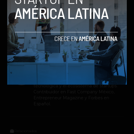
disponibles en el país.
sony
Xperia Z5
Sergio Ramos
Editor en
Social Geek
. Más de 10 años
dando cubrimiento a la industria
tecnológica y el ecosistema de startups.
Contribuidor en Fast Company México,
Entrepreneur Magazine y Forbes en
Español.
Relacionados