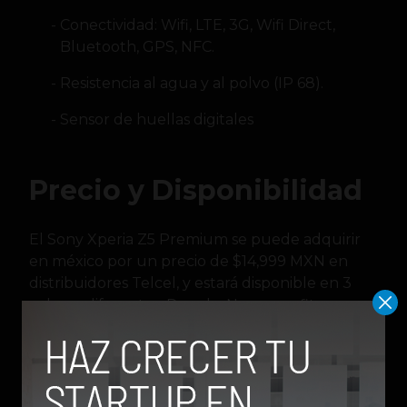
Conectividad: Wifi, LTE, 3G, Wifi Direct,
Bluetooth, GPS, NFC.
Resistencia al agua y al polvo (IP 68).
Sensor de huellas digitales
Precio y Disponibilidad
El Sony Xperia Z5 Premium se puede adquirir
en méxico por un precio de $14,999 MXN en
distribuidores Telcel, y estará disponible en 3
colores diferentes: Dorado, Negro grafito, y
Chrome (con acabado posterior en vidrio).
Su precio es bastante elevado pero está muy
de la mano con otros smartphones premium