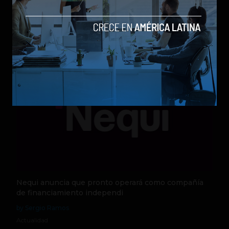
los modelos más poderosos
by Sergio Ramos
Actualidad
5 de agosto de 2026
Nequi anuncia que pronto operará como compañía
de financiamiento independi
by Sergio Ramos
Actualidad