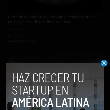
Parte de un cohete de Elon Musk chocó contra la
Luna tras más de un año a la deriva
by Social Geek
Actualidad
6 de agosto de 2026
Qwen 3.8-Max, la nueva IA de Alibaba que desafía a