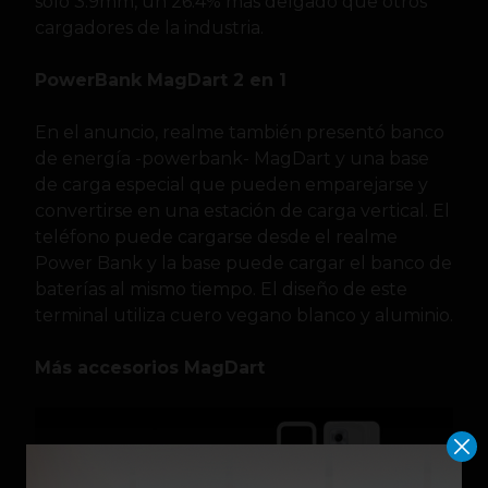
solo 3.9mm, un 26.4% más delgado que otros
cargadores de la industria.
PowerBank MagDart 2 en 1
En el anuncio, realme también presentó banco
de energía -powerbank- MagDart y una base
de carga especial que pueden emparejarse y
convertirse en una estación de carga vertical. El
teléfono puede cargarse desde el realme
Power Bank y la base puede cargar el banco de
baterías al mismo tiempo. El diseño de este
terminal utiliza cuero vegano blanco y aluminio.
Más accesorios MagDart