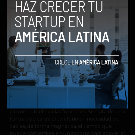
Claramente no todos los accesorios posibles
tienen que ver con nuevos sistemas de carga.
La compañía también anunció una luz portátil
llamada
MagDart Beauty Light
, diseñada para
la fotografía de retratos. Al igual que los demás
accesorios, se conecta al teléfono de forma
magnética y tiene la función de iluminar mejor
las selfies. Además, mientras está conectada al
teléfono aprovecha el sistema de carga inversa
para recibir energía adicional.
La
billetera MagDart
es el accesorio perfecto
ya que cumple varias funciones. Se trata de una
funda que carga el teléfono sin necesidad de
cables, de forma magnética, al tiempo que
puede convertirse en un soporte para apoyar el