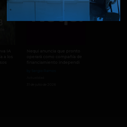
va IA
Nequi anuncia que pronto
a a los
operará como compañía de
sos
financiamiento independi
by Sergio Ramos
Actualidad
31 de julio de 2026