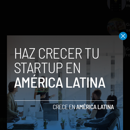
m
G
s
G
r