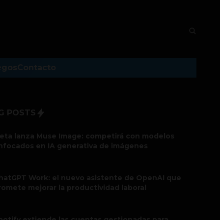
egos
Contacto
G POSTS
eta lanza Muse Image: competirá con modelos
nfocados en IA generativa de imágenes
hatGPT Work: el nuevo asistente de OpenAI que
romete mejorar la productividad laboral
potify extiende las cuentas gestionadas para