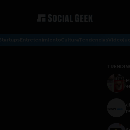
Startups
Entretenimiento
Cultura
Tendencias
Videoju
TRENDIN
M
e
C
p
S