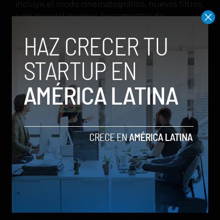
incluye el modo cinematográfico, nuevos filtros,
y en general mejores herramientas de
fotografía computacional.
Precio y Disponibilidad
de los iPhone 13 Pro y
iPhone 13 Pro Max.
Como es habitual, la compañía va llevando de
forma gradual sus nuevos equipos por los
diferentes mercados del mundo, comenzando
por Estados Unidos y algunos mercados clave.
Los nuevos iPhone 13 estarán disponibles en
preventa desde este 17 de septiembre con
envíos a partir del 24 de septiembre.
apple
iPhone
iPhone 13
iPhone 13 Pro