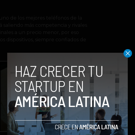
uno de los mejores teléfonos de la
á saliendo más competencia y rivales
nales a un precio menor, por eso
s dispositivos, siempre confiados de