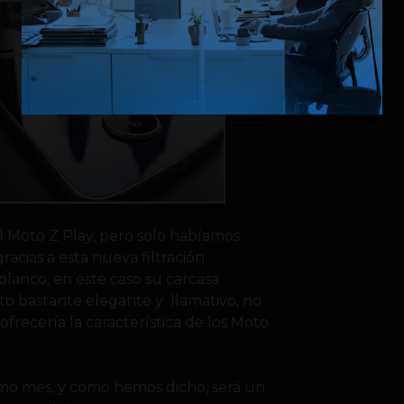
el Moto Z Play, pero solo habíamos
gracias a esta nueva filtración
lanco, en este caso su carcasa
cto bastante elegante y llamativo, no
frecería la característica de los Moto
imo mes, y como hemos dicho, será un