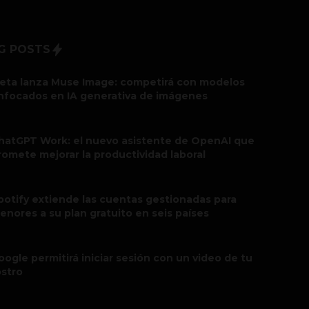
G POSTS
eta lanza Muse Image: competirá con modelos
nfocados en IA generativa de imágenes
hatGPT Work: el nuevo asistente de OpenAI que
romete mejorar la productividad laboral
potify extiende las cuentas gestionadas para
enores a su plan gratuito en seis países
oogle permitirá iniciar sesión con un video de tu
ostro