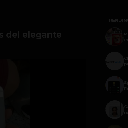
TRENDIN
s del elegante
M
e
C
p
S
m
G
r