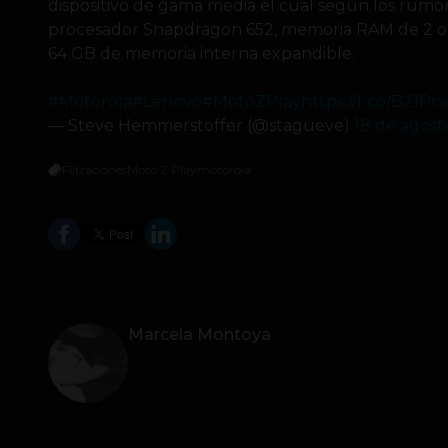
dispositivo de gama media el cual según los rumo
procesador Snapdragon 652, memoria RAM de 2 o 3
64 GB de memoria interna expandible.
#Motorola
#Lenovo
#MotoZPlay
https://t.co/B21Pn
— Steve Hemmerstoffer (@stagueve)
18 de agost
Filtraciones
Moto Z Play
motorola
Marcela Montoya