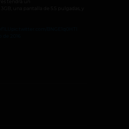
res tendrá un
GB, una pantalla de 5.5 pulgadas, y
ef1LU
pic.twitter.com/BNGE1q0HTl
o de 2016