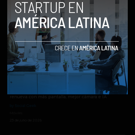
Relacionados
Galaxy Z Flip8: el plegable compacto de Samsung se
renueva con más pantalla, mejor cámara e IA
by Social Geek
Móviles
23 de julio de 2026