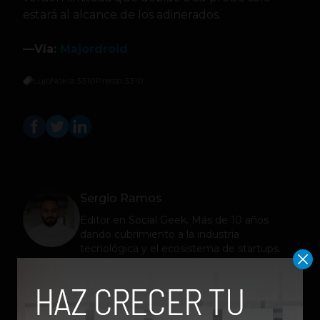
estará al alcance de los adinerados.
—Vía:
Majordroid
Lujo
Nokia 3310
Presso 3310
Sergio Ramos
Editor en
Social Geek
. Más de 10 años
dando cubrimiento a la industria
tecnológica y el ecosistema de startups.
Contribuidor en Fast Company México,
Entrepreneur Magazine y Forbes en
Español.