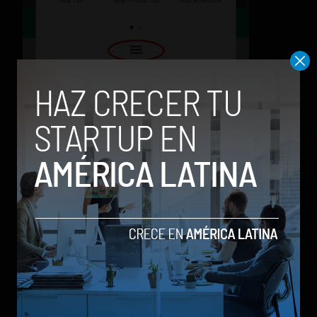
También cuenta con un nuevo menú para una
navegación más intuitiva, con acceso mucho
más rápido a diferentes acciones, y un buen
conjunto de novedades que convierten esta en
la actualización más grande de Firefox para iOS.
Los usuarios que ya tienen la aplicación
recibirán el mensaje de la actualización,
mientras que los interesados en probar este
navegador en sus iPhone pueden descargarlo
de manera gratuita desde la App Store.
—Fuente:
Blog Mozilla