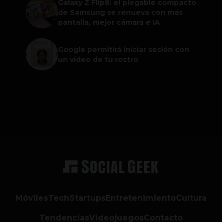
Galaxy Z Flip8: el plegable compacto
de Samsung se renueva con más
pantalla, mejor cámara e IA
Google permitirá iniciar sesión con
un video de tu rostro
Móviles
Tech
Startups
Entretenimiento
Cultura
Tendencias
Videojuegos
Contacto