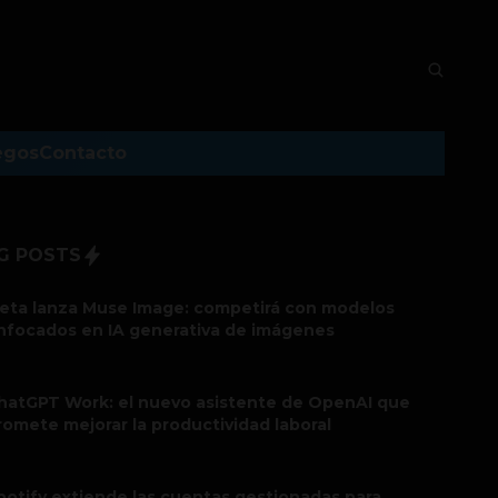
egos
Contacto
G POSTS
eta lanza Muse Image: competirá con modelos
nfocados en IA generativa de imágenes
hatGPT Work: el nuevo asistente de OpenAI que
romete mejorar la productividad laboral
potify extiende las cuentas gestionadas para