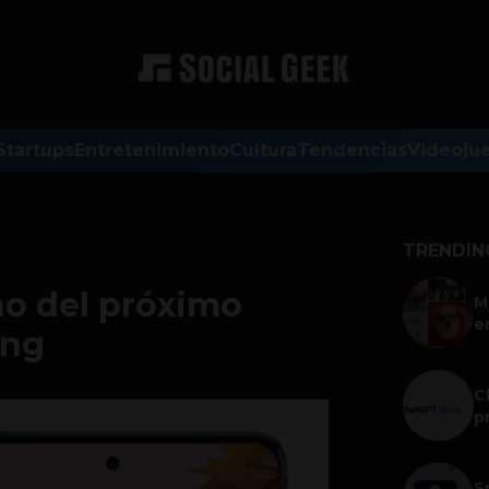
Startups
Entretenimiento
Cultura
Tendencias
Videoju
TRENDIN
ño del próximo
M
e
ung
C
p
S