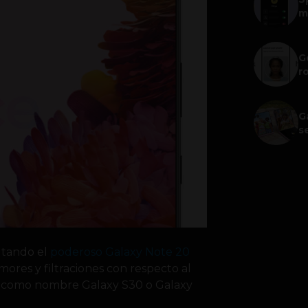
m
G
r
G
s
utando el
poderoso Galaxy Note 20
ores y filtraciones con respecto al
a como nombre Galaxy S30 o Galaxy