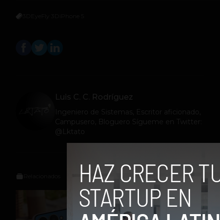
3D
EyeFly 3D
iPhone 5
Luis C. C. Rodríguez
Ingeniero de Sistemas, Escritor aficionado,
Campusero, Bloguero Sígueme en Twitter:
@Lktato
Relacionados