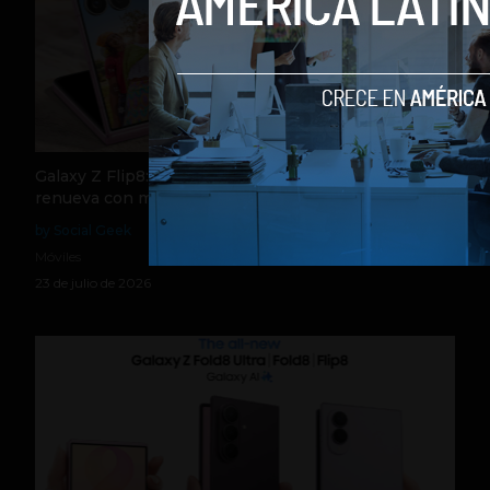
Galaxy Z Flip8: el plegable compacto de Samsung se
renueva con más pantalla, mejor cámara e IA
by Social Geek
Móviles
23 de julio de 2026