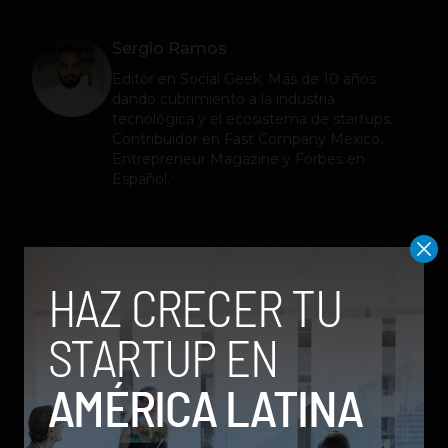
Sergio Ramos
Editor en
Social Geek
. Más de 10 años
dando cubrimiento a la industria
tecnológica y el ecosistema de startups.
Contribuidor en Fast Company México,
Entrepreneur Magazine y Forbes en
Español.
Relacionados