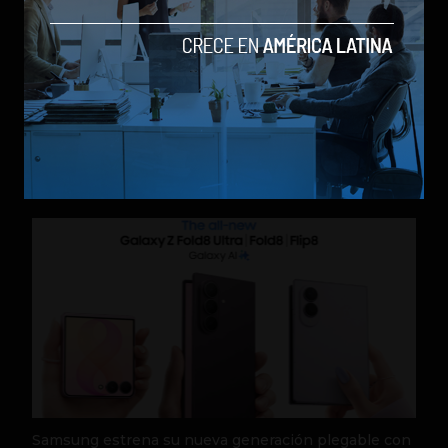
Galaxy Z Flip8: el plegable compacto de Samsung se
renueva con más pantalla, mejor cámara e IA
by Social Geek
Móviles
23 de julio de 2026
Samsung estrena su nueva generación plegable con