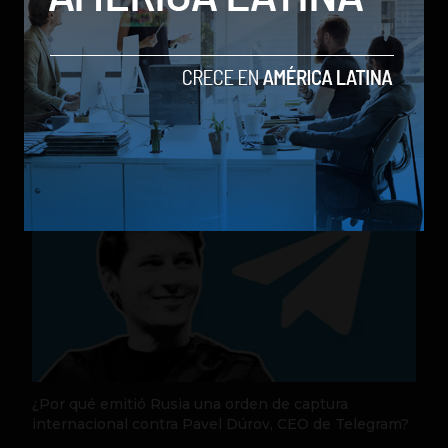
Nequi anuncia que pronto operará como compañía
de financiamiento independi
by Sergio Ramos
Actualidad
31 de julio de 2026
¿Por qué emitió Rusia una orden de captura
internacional contra Pavel Dúrov, CEO de Telegram?