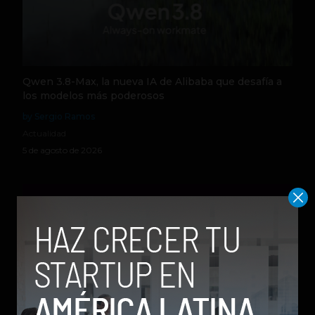
Qwen 3.8-Max, la nueva IA de Alibaba que desafía a
los modelos más poderosos
by Sergio Ramos
Actualidad
5 de agosto de 2026