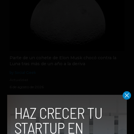
Parte de un cohete de Elon Musk chocó contra la
Luna tras más de un año a la deriva
by Social Geek
Actualidad
6 de agosto de 2026