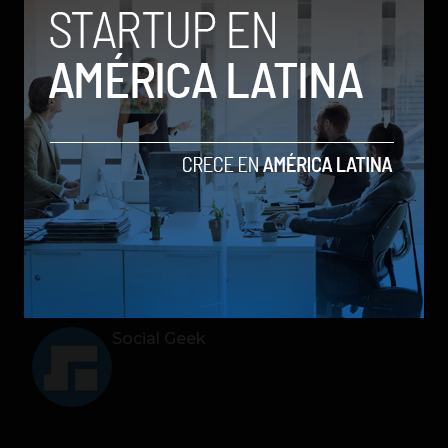
El precio del Oppo Air Glass no se ha anunciado,
pero sí está confirmado que será un dispositivo
de edición limitada que estará disponible en el
primer trimestre de 2022 solo en China, y muy
pronto los desarrolladores podrán acceder al
SDK.
NPU
Oppo
Oppo Air Glass
Social Geek