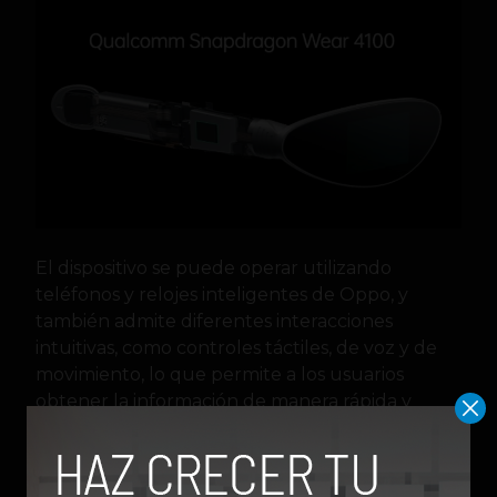
El dispositivo se puede operar utilizando
teléfonos y relojes inteligentes de Oppo, y
también admite diferentes interacciones
intuitivas, como controles táctiles, de voz y de
movimiento, lo que permite a los usuarios
obtener la información de manera rápida y
conveniente sin complicaciones en el manejo
del dispositivo.