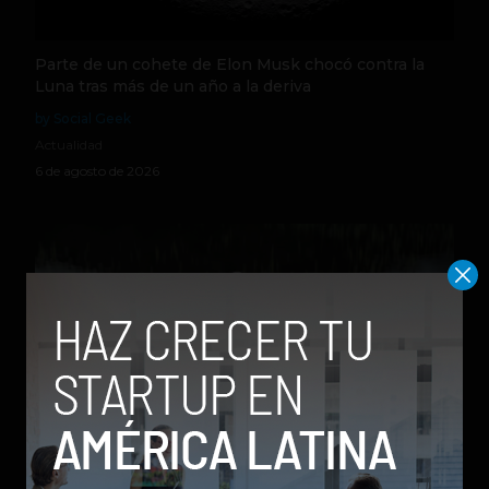
Parte de un cohete de Elon Musk chocó contra la
Luna tras más de un año a la deriva
by Social Geek
Actualidad
6 de agosto de 2026
Qwen 3.8-Max, la nueva IA de Alibaba que desafía a
los modelos más poderosos