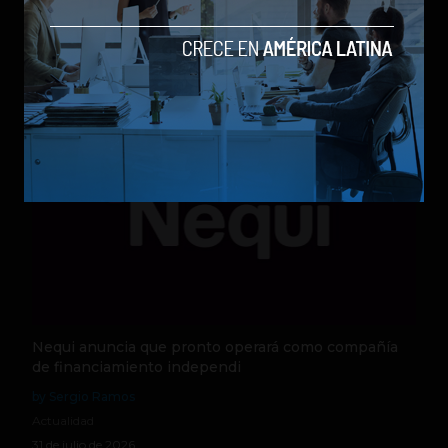
by Sergio Ramos
Actualidad
5 de agosto de 2026
Nequi anuncia que pronto operará como compañía
de financiamiento independi
by Sergio Ramos
Actualidad
31 de julio de 2026