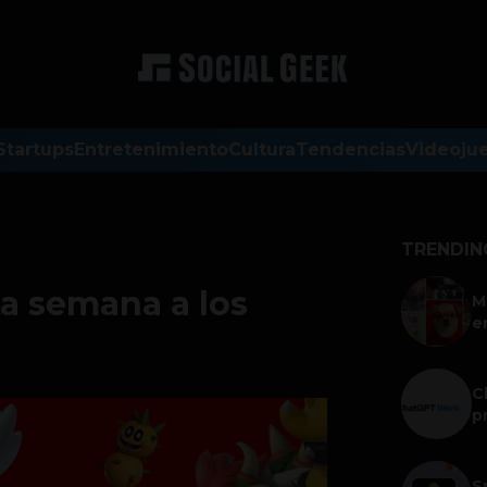
Startups
Entretenimiento
Cultura
Tendencias
Videoju
TRENDIN
ta semana a los
M
e
C
p
S