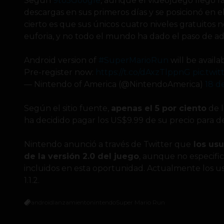
Según
9to5Google
, aunque el videojuego llegó r
descargas en sus primeros días y se posicionó en 
cierto es que sus únicos cuatro niveles gratuitos 
euforia, y no todo el mundo ha dado el paso de adq
Android version of
#SuperMarioRun
will be availa
Pre-register now:
https://t.co/dAxzTlppnG
pic.twi
— Nintendo of America (@NintendoAmerica)
18 d
Según el sitio fuente,
apenas el 5 por ciento
de l
ha decidido pagar los US$9.99 de su precio para de
Nintendo anunció a través de Twitter que
los usu
de la versión 2.0 del juego
, aunque no especifi
incluidos en esta oportunidad. Actualmente los usu
1.1.2.
android
lanzamiento
nintendo
Super Mario Run