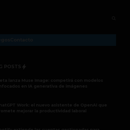
egos
Contacto
G POSTS
eta lanza Muse Image: competirá con modelos
nfocados en IA generativa de imágenes
hatGPT Work: el nuevo asistente de OpenAI que
romete mejorar la productividad laboral
potify extiende las cuentas gestionadas para