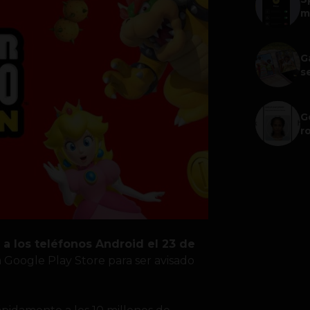
m
G
s
G
r
 a los teléfonos Android el 23 de
a Google Play Store para ser avisado