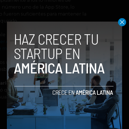
ápidamente a los 10 millones de
el número uno de la App Store, lo
no fueron suficientes para mantener la
uirirlo.
ble on 3/23 with the Ver.2.0.0 update!
tter.com/nQ0T4znOBt
e marzo de 2017
os usuarios que ha instalado el juego
sbloquear el resto de niveles.
arios de Android podrán disfrutar
có qué cambios o mejoras serán
arios de iOS disfrutan de la versión