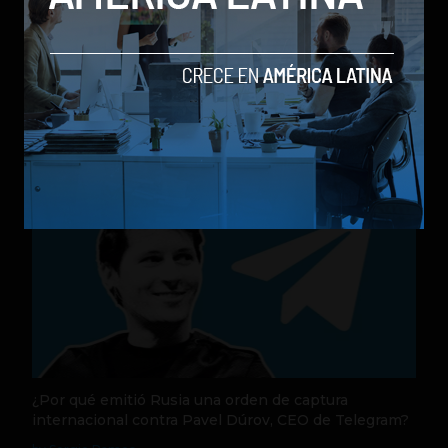
Nequi anuncia que pronto operará como compañía
de financiamiento independi
by Sergio Ramos
Actualidad
31 de julio de 2026
¿Por qué emitió Rusia una orden de captura
internacional contra Pavel Dúrov, CEO de Telegram?