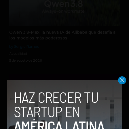
Qwen 3.8-Max, la nueva IA de Alibaba que desafía a
los modelos más poderosos
by Sergio Ramos
Actualidad
5 de agosto de 2026