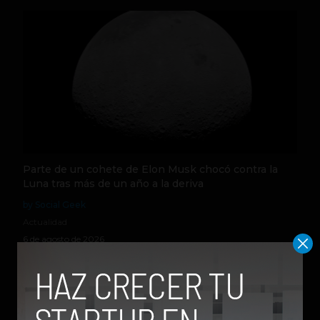
Parte de un cohete de Elon Musk chocó contra la
Luna tras más de un año a la deriva
by Social Geek
Actualidad
6 de agosto de 2026