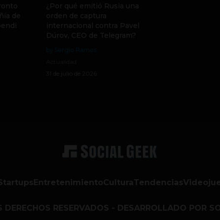
ronto
¿Por qué emitió Rusia una
ñía de
orden de captura
pendi
internacional contra Pavel
Dúrov, CEO de Telegram?
by Sergio Ramos
Actualidad
31 de julio de 2026
Startups
Entretenimiento
Cultura
Tendencias
Videoju
S DERECHOS RESERVADOS - DESARROLLADO POR SO