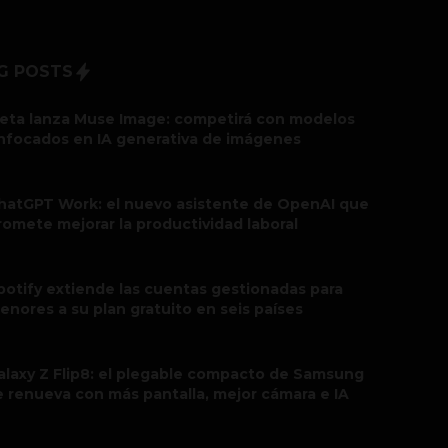
G POSTS
eta lanza Muse Image: competirá con modelos
nfocados en IA generativa de imágenes
hatGPT Work: el nuevo asistente de OpenAI que
romete mejorar la productividad laboral
potify extiende las cuentas gestionadas para
enores a su plan gratuito en seis países
alaxy Z Flip8: el plegable compacto de Samsung
e renueva con más pantalla, mejor cámara e IA