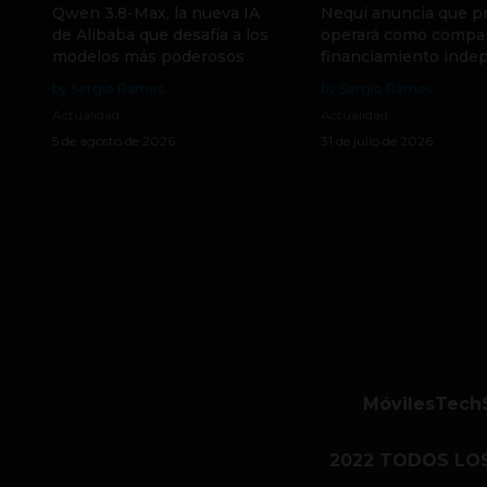
Qwen 3.8-Max, la nueva IA
Nequi anuncia que p
de Alibaba que desafía a los
operará como compa
modelos más poderosos
financiamiento inde
by Sergio Ramos
by Sergio Ramos
Actualidad
Actualidad
5 de agosto de 2026
31 de julio de 2026
Móviles
Tech
2022 TODOS LO