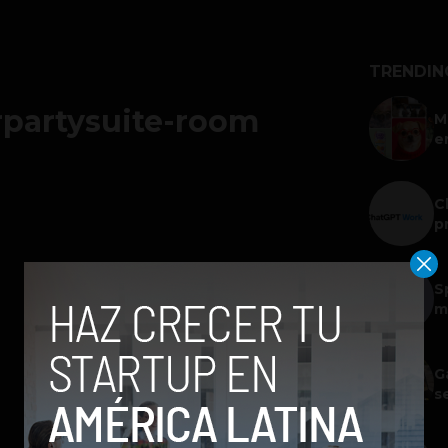
TRENDIN
partysuite-room
M
e
C
p
S
m
G
s