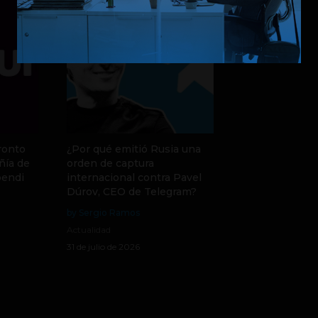
ronto
¿Por qué emitió Rusia una
ñía de
orden de captura
pendi
internacional contra Pavel
Dúrov, CEO de Telegram?
by Sergio Ramos
Actualidad
31 de julio de 2026