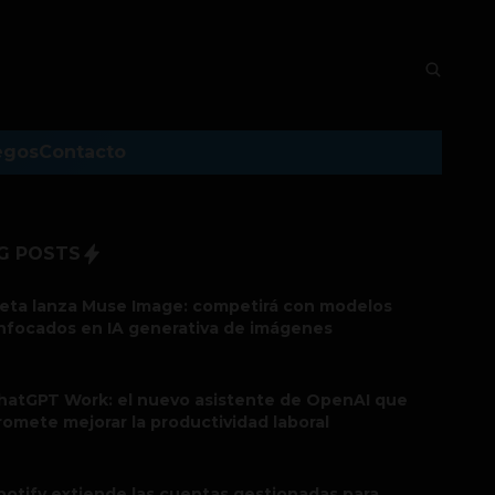
egos
Contacto
G POSTS
eta lanza Muse Image: competirá con modelos
nfocados en IA generativa de imágenes
hatGPT Work: el nuevo asistente de OpenAI que
romete mejorar la productividad laboral
potify extiende las cuentas gestionadas para