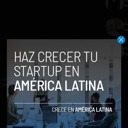
m
G
s
G
r
ubrimiento a la industria tecnológica y el
st Company México, Entrepreneur Magazine