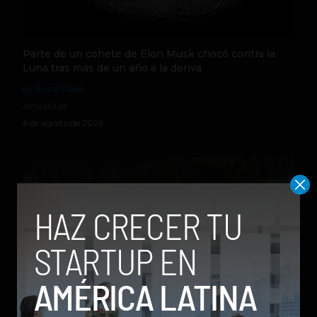
Parte de un cohete de Elon Musk chocó contra la
Luna tras más de un año a la deriva
by Social Geek
Actualidad
6 de agosto de 2026
Qwen 3.8-Max, la nueva IA de Alibaba que desafía a