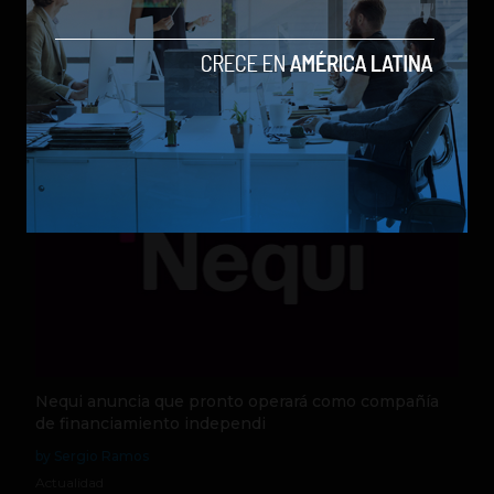
los modelos más poderosos
by Sergio Ramos
Actualidad
5 de agosto de 2026
Nequi anuncia que pronto operará como compañía
de financiamiento independi
by Sergio Ramos
Actualidad