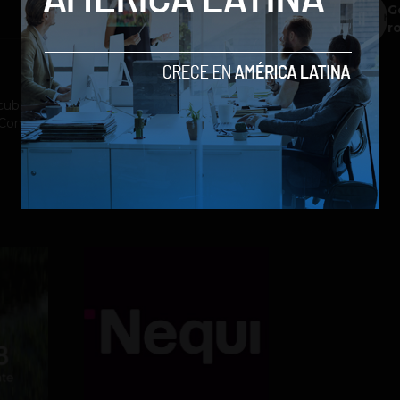
G
r
ubrimiento a la industria tecnológica y el
st Company México, Entrepreneur Magazine