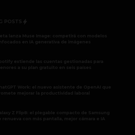
G POSTS
eta lanza Muse Image: competirá con modelos
nfocados en IA generativa de imágenes
potify extiende las cuentas gestionadas para
enores a su plan gratuito en seis países
hatGPT Work: el nuevo asistente de OpenAI que
romete mejorar la productividad laboral
alaxy Z Flip8: el plegable compacto de Samsung
e renueva con más pantalla, mejor cámara e IA