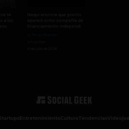
va IA
Nequi anuncia que pronto
a a los
operará como compañía de
sos
financiamiento independi
by Sergio Ramos
Actualidad
31 de julio de 2026
Startups
Entretenimiento
Cultura
Tendencias
Videoju