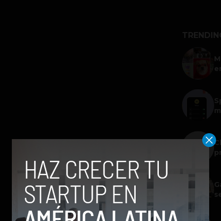
TRENDIN
M
e
S
m
C
p
G
s