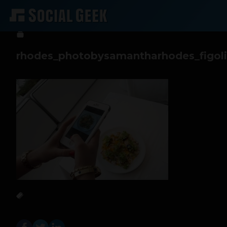
btriana
15 de junio de 2016
rhodes_photobysamantharhodes_figol