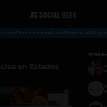
Startups
Entretenimiento
Cultura
Tendencias
Videoju
TRENDIN
ecios en Estados
M
e
C
p
S