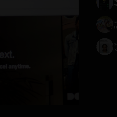
m
G
s
G
r