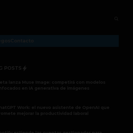
egos
Contacto
G POSTS
eta lanza Muse Image: competirá con modelos
nfocados en IA generativa de imágenes
hatGPT Work: el nuevo asistente de OpenAI que
romete mejorar la productividad laboral
potify extiende las cuentas gestionadas para