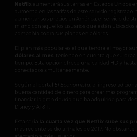
Netflix
aumentará sus tarifas en Estados Unidos en
aumento en las tarifas de este servicio registrado
aumentar sus precios en América, el servicio de s
mismo con aquellos usuarios que están ubicados 
compañía cobra sus planes en dólares.
El plan más popular es el que tendrá el mayor a
dólares al mes
, teniendo en cuenta que su preci
tiempo. Esta opción ofrece una calidad HD y hasta 
conectados simultáneamente.
Según el portal
El Economista
, el ingreso adicion
buena cantidad de dinero para crear más programa
financiar la gran deuda que ha adquirido para d
Disney y AT&T.
Esta sería
la cuarta vez que Netflix sube sus pr
más reciente se dio a finales de 2017. No obstante,
afectarán a más usuarios.