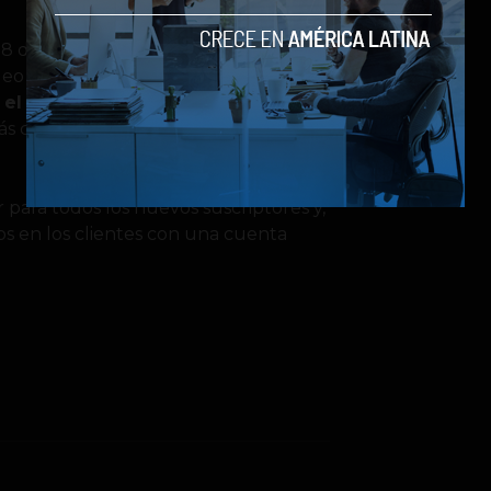
8 dólares al mes y subía sus tarifas en
deo y opciones para hacer streaming
a
el valor para el plan más
más completo, que ofrece una calidad
 para todos los nuevos suscriptores y,
os en los clientes con una cuenta