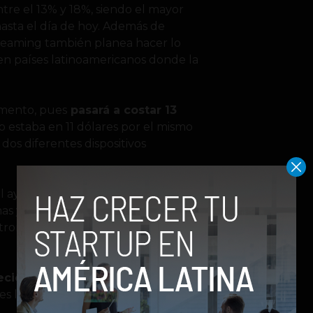
tre el 13% y 18%, siendo el mayor
 hasta el día de hoy. Además de
treaming también planea hacer lo
en países latinoamericanos donde la
umento, pues
pasará a costar 13
o estaba en 11 dólares por el mismo
dos diferentes dispositivos
al ayudará a Netflix a pagar una
s y películas originales, además de
estronar a competidores como Amazon,
ecios
en Estados Unidos, el aumento
 es la primera vez que los precios