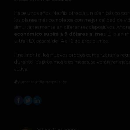
Hace unos años, Netflix ofrecía un plan básico por 
los planes más completos con mejor calidad de vi
simultáneamente en diferentes dispositivos. Ahor
económico subirá a 9 dólares al me
s. El plan 
ultra HD, pasará de 14 a 16 dólares el mes.
Finalmente, los nuevos precios comenzarán a regir
durante los próximos tres meses, se verán reflejad
activa.
Aumento
Netflix
precios
Tarifas
Stiven Cartagena