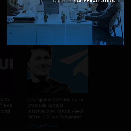
ronto
¿Por qué emitió Rusia una
ñía de
orden de captura
pendi
internacional contra Pavel
Dúrov, CEO de Telegram?
by Sergio Ramos