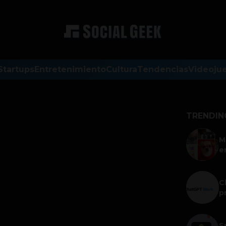
Startups
Entretenimiento
Cultura
Tendencias
Videoju
TRENDIN
M
e
C
p
S