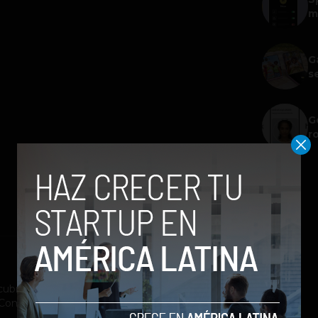
m
G
s
G
r
ubrimiento a la industria tecnológica y el
st Company México, Entrepreneur Magazine