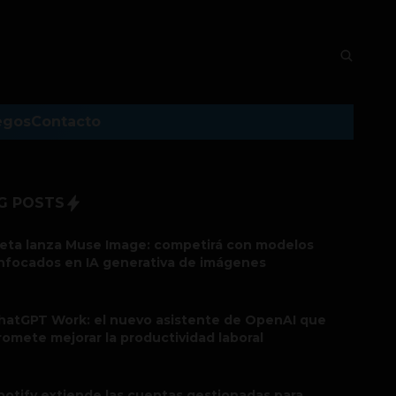
egos
Contacto
G POSTS
eta lanza Muse Image: competirá con modelos
nfocados en IA generativa de imágenes
hatGPT Work: el nuevo asistente de OpenAI que
romete mejorar la productividad laboral
potify extiende las cuentas gestionadas para