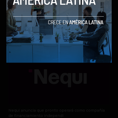
Qwen 3.8-Max, la nueva IA de Alibaba que desafía a
los modelos más poderosos
by Sergio Ramos
Actualidad
5 de agosto de 2026
Nequi anuncia que pronto operará como compañía
de financiamiento independi