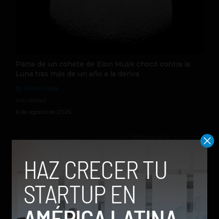
Parte de un cohete de Elon Musk chocó contra la
Luna tras más de un año a la deriva
by Social Geek
Actualidad
6 de agosto de 2026