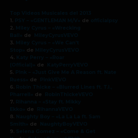
Top Videos Musicales del 2013
1.
PSY – «GENTLEMAN M/V»
de
officialpsy
2.
Miley Cyrus – «Wrecking
Ball»
de
MileyCyrusVEVO
3.
Miley Cyrus – «We Can’t
Stop»
de
MileyCyrusVEVO
4.
Katy Perry – «Roar
(Official)»
de
KatyPerryVEVO
5.
P!nk – «Just Give Me A Reason ft. Nate
Ruess»
de
PinkVEVO
6.
Robin Thicke – «Blurred Lines ft. T.I.,
Pharrell»
de
RobinThickeVEVO
7.
Rihanna – «Stay ft. Mikky
Ekko»
de
RihannaVEVO
8.
Naughty Boy – «La La La ft. Sam
Smith»
de
NaughtyBoyVEVO
9.
Selena Gomez – «Come & Get