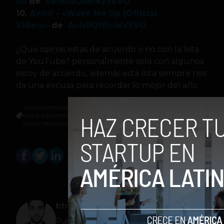
It»
de
SelenaGomezVEVO
10.
Avicii – «Wake Me Up (Official
Video)»
de
AviciiOfficialVEVO
¿Que opinas estas de acuerdo o no con la lista
de YouTube? personalmente solo con algunos
estoy de acuerdo, además esta lista siempre nos
da una excusa para recordar lo mejor del año.
adolescentes
colombia
community manager
cultura geek
destacado
entretenimiento
noticias
redes sociales
social media
socialmedia
tendencias
youtube
btriana
Publicista, fotógrafo y bloggero;