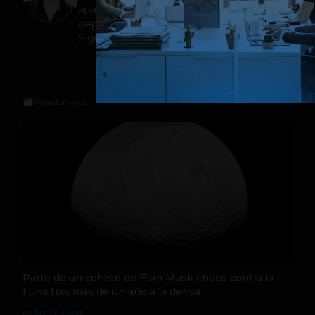
apasionado por el social media, la tv y los
deportes http://about.me/sebas_triana
Sígueme en @bass_triana (Tw/Ins)
Relacionados
Parte de un cohete de Elon Musk chocó contra la
Luna tras más de un año a la deriva
by Social Geek