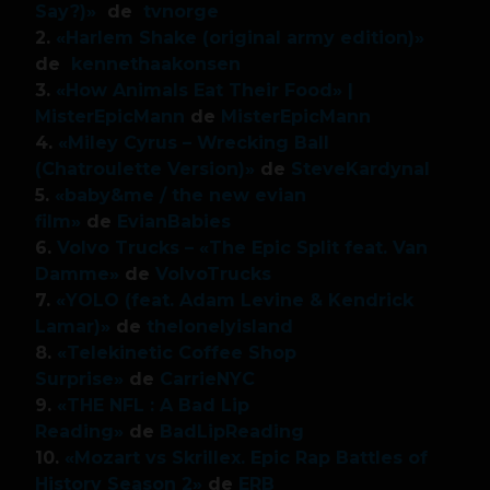
Say?)»
de
tvnorge
2.
«Harlem Shake (original army edition)»
de
kennethaakonsen
3.
«How Animals Eat Their Food» |
MisterEpicMann
de
MisterEpicMann
4.
«Miley Cyrus – Wrecking Ball
(Chatroulette Version)»
de
SteveKardynal
5.
«baby&me / the new evian
film»
de
EvianBabies
6.
Volvo Trucks – «The Epic Split feat. Van
Damme»
de
VolvoTrucks
7.
«YOLO (feat. Adam Levine & Kendrick
Lamar)»
de
thelonelyisland
8.
«Telekinetic Coffee Shop
Surprise»
de
CarrieNYC
9.
«THE NFL : A Bad Lip
Reading»
de
BadLipReading
10.
«Mozart vs Skrillex. Epic Rap Battles of
History Season 2»
de
ERB