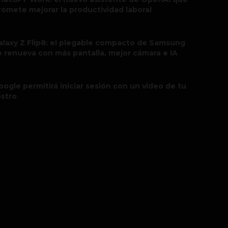
romete mejorar la productividad laboral
alaxy Z Flip8: el plegable compacto de Samsung
e renueva con más pantalla, mejor cámara e IA
oogle permitirá iniciar sesión con un video de tu
ostro