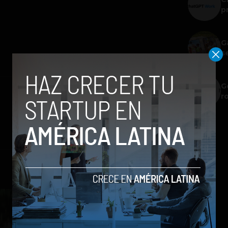
p
G
s
G
r