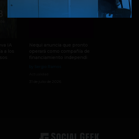
va IA
Nequi anuncia que pronto
a a los
operará como compañía de
sos
financiamiento independi
by Sergio Ramos
Actualidad
31 de julio de 2026