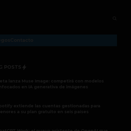
egos
Contacto
G POSTS
eta lanza Muse Image: competirá con modelos
nfocados en IA generativa de imágenes
potify extiende las cuentas gestionadas para
enores a su plan gratuito en seis países
hatGPT Work: el nuevo asistente de OpenAI que