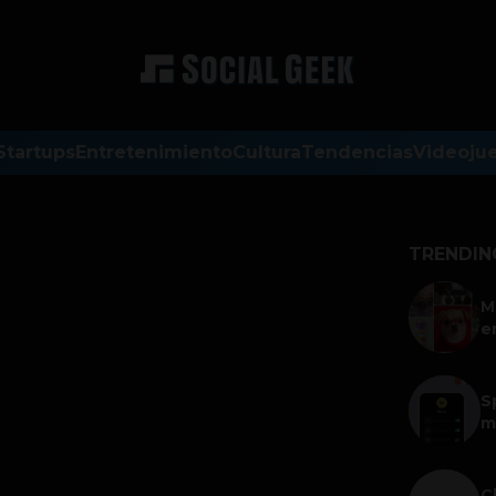
Startups
Entretenimiento
Cultura
Tendencias
Videoju
TRENDIN
M
e
S
m
C