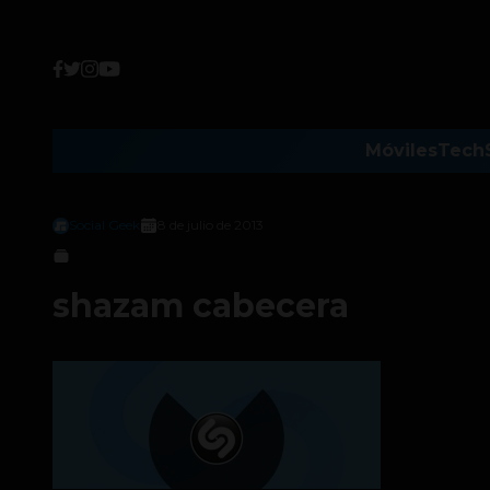
Móviles
Tech
Social Geek
8 de julio de 2013
shazam cabecera