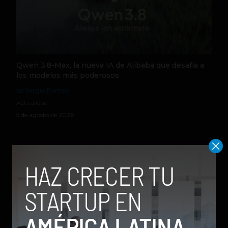
Qwen 3.8-Max, la nueva IA de Alibaba que desafía a
los modelos más poderosos
by Sergio Ramos
Actualidad
5 de agosto de 2026