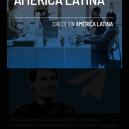
Nequi anuncia que pronto operará como compañía
de financiamiento independi
by Sergio Ramos
Actualidad
31 de julio de 2026
¿Por qué emitió Rusia una orden de captura
internacional contra Pavel Dúrov, CEO de Telegram?