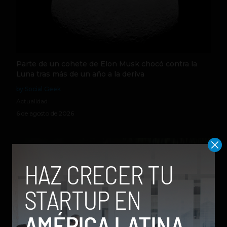
Parte de un cohete de Elon Musk chocó contra la
Luna tras más de un año a la deriva
by Social Geek
Actualidad
6 de agosto de 2026