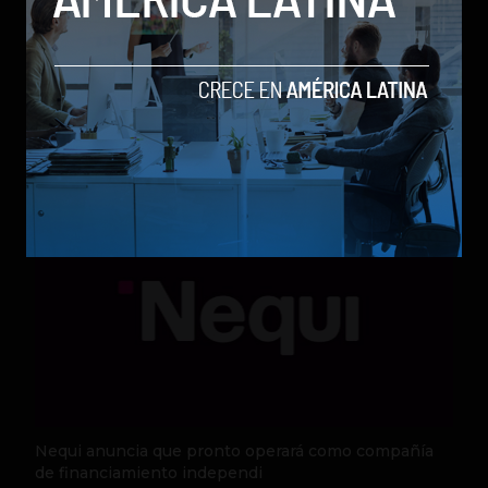
Qwen 3.8-Max, la nueva IA de Alibaba que desafía a
los modelos más poderosos
by Sergio Ramos
Actualidad
5 de agosto de 2026
Nequi anuncia que pronto operará como compañía
de financiamiento independi