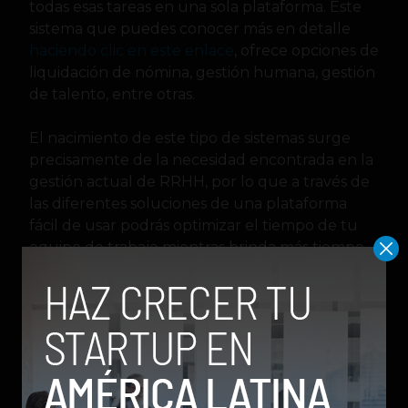
todas esas tareas en una sola plataforma. Este
sistema que puedes conocer más en detalle
haciendo clic en este enlace
, ofrece opciones de
liquidación de nómina, gestión humana, gestión
de talento, entre otras.
El nacimiento de este tipo de sistemas surge
precisamente de la necesidad encontrada en la
gestión actual de RRHH, por lo que a través de
las diferentes soluciones de una plataforma
fácil de usar podrás optimizar el tiempo de tu
equipo de trabajo mientras brinda más tiempo
al desarrollo personal y profesional de los
colaboradores, así como la planificación
estratégica y el mejoramiento de la imagen de
la empresa.
empresas
herramientas
Plataformas
Recursos Humanos