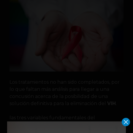
Los tratamientos no han sido completados, por
lo que faltan más análisis para llegar a una
concusión acerca de la posibilidad de una
solución definitiva para la eliminación del
VIH
.
las tres variables fundamentales del
tratamiento son,
“la
procedencia de las células
madre,
el tiempo para el reemplazo de las