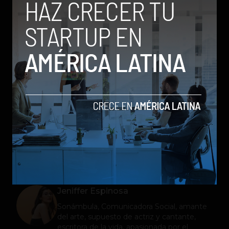
células receptoras y los periodos de aplicación
de los antirretrovirales”.
Esta prueba sin duda representa una evolución
en el campo de la medicina ante un virus que
parecía imposible de derrotar. ¡Así que para
ellos un merecido aplauso!
cura
noticias
Sida
VIH
Jeniffer Espinosa
Sonámbula, Comunicadora Social, amante
del arte, supuesto de actriz y cantante,
escritora de la vida, apasionada por el